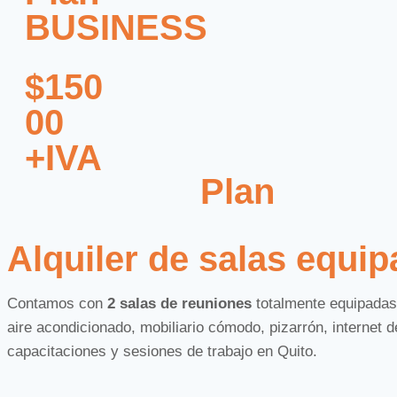
BUSINESS
reunión
15 Impresiones o cop
$150
$110
00
00
+IVA
+IVA
Plan
BUSINESS
Más Información
Alquiler de salas equi
22 horas Sala de
reunión
Contamos con
2 salas de reuniones
totalmente equipadas 
20 Impresiones o cop
aire acondicionado, mobiliario cómodo, pizarrón, internet d
capacitaciones y sesiones de trabajo en Quito.
$150