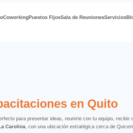
io
Coworking
Puestos Fijos
Sala de Reuniones
Servicios
Bl
utador hamburguesa
pacitaciones en Quito
rfecto para presentar ideas, reunirte con tu equipo, recibir 
La Carolina
, con una ubicación estratégica cerca de Quicen