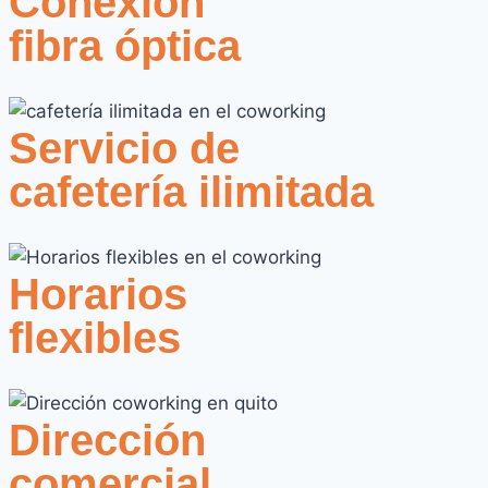
+IVA
Conexión
fibra óptica
Más Información
Servicio de
cafetería ilimitada
Horarios
flexibles
Dirección
comercial