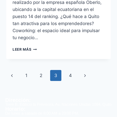
realizado por la empresa española Oberlo,
ubicando a la capital ecuatoriana en el
puesto 14 del ranking. ¿Qué hace a Quito
tan atractiva para los emprendedores?
Coworking: el espacio ideal para impulsar
tu negocio…
LEER MÁS
1
2
3
4
Dirección:
Torre B, Edificio la Previsora, Av. Naciones Unidas 1084, Quito
Horario:
De lunes a sábado de 8:00 AM a 20:00 PM.